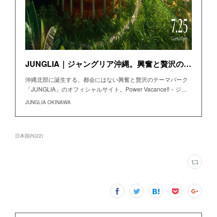
JUNGLIA｜ジャングリア沖縄。興奮と贅沢の旅が、はじまる。
沖縄北部に誕生する、都会にはない興奮と贅沢のテーマパーク
「JUNGLIA」のオフィシャルサイト。Power Vacance‼－ジ…
JUNGLIA OKINAWA
日本国内
(
22
)