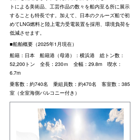
トによる美術品、工芸作品の数々を船内至る所に展示
することも特長です。加えて、日本のクルーズ船で初
めてLNG燃料と陸上電力受電装置を採用、環境負荷を
低減させます。
■船舶概要（2025年1月現在）
船籍：日本 船籍港（母港）：横浜港 総トン数：
52,200トン 全長：230ｍ 全幅：29.8m 喫水：
6.7m
乗客数：約740名 乗組員数：約470名 客室数：385
室（全室海側バルコニー付き）