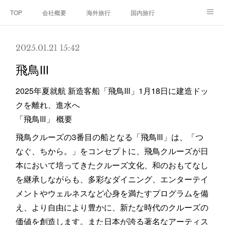
TOP
会社概要
海外旅行
国内旅行
クルーズ旅行
三浦半島
2025.01.21 15:42
飛鳥Ⅲ
2025年夏就航 新造客船「飛鳥Ⅲ」1月18日に建造ドッ
クを離れ、進水へ
「飛鳥Ⅲ」 概要
飛鳥クルーズの3番目の船となる「飛鳥Ⅲ」は、「つ
なぐ、ちから。」をコンセプトに、飛鳥クルーズが日
本において培ってきたクルーズ文化、和のおもてなし
を継承しながらも、多彩なダイニング、エンターテイ
メントやウェルネスなど心身を満たすプログラムを備
え、より自由により豊かに、新たな時代のクルーズの
価値を創造します。また日本が誇る著名なアーティス