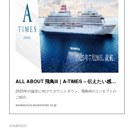
ALL ABOUT 飛鳥Ⅲ｜A-TIMES – 伝えたい感動がある 飛鳥クルーズ（世界一周クルーズ他）
2025年の誕生に向けてカウントダウン。飛鳥Ⅲのコンセプトの
ご紹介。
asukaluxury.asukacruise.co.jp
日本国内
(
22
)