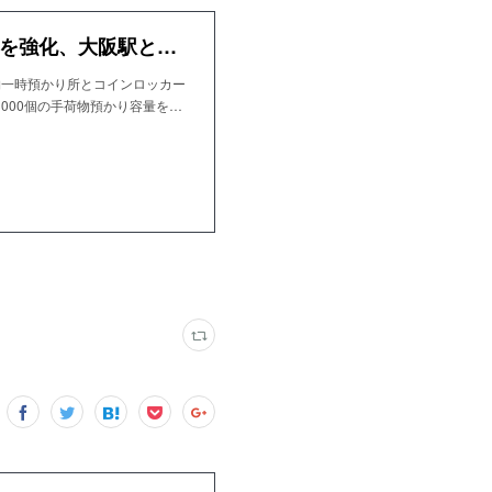
JR西日本、大阪万博の混雑解消へ、手荷物預かり機能を強化、大阪駅と新大阪駅で計7000個の預かりを可能に
物一時預かり所とコインロッカー
000個の手荷物預かり容量を…