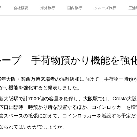
P
会社概要
海外旅行
国内旅行
クルーズ旅行
三浦
ループ 手荷物預かり機能を強
025年大阪・関西万博来場者の混雑緩和に向けて、手荷物一時預
かり機能を強化すると発表しました。
大阪駅で計7000個の容量を確保し、大阪駅では、Crosta
下口に臨時一時預かり所を設置するほか、コインロッカーを増設。
管スペースの拡張に加えて、コインロッカーを増設する予定だ
なられてはいかがでしょうか。