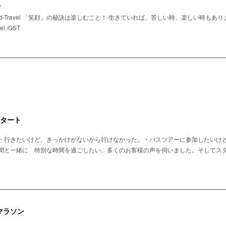
.
tandard-Travel 「笑顔」の秘訣は楽しむこと！ 生きていれば、苦しい時、楽しい時
vel /GST
タート
・行きたいけど、きっかけがないから行けなかった。・バスツアーに参加したいけ
間と一緒に 特別な時間を過ごしたい。多くのお客様の声を伺いました。そしてス
マラソン