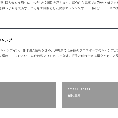
の第1回大会を皮切りに、今年で40回目を迎えます。都心から電車で約70分と好アク
を狙うよりも完走することを主目的とした健康マラソンです。三浦市は、「三崎の
キャンプ
1、キャンプイン。各球団の情報を含め、沖縄県では多数のプロスポーツのキャンプ
してください。試合観戦よりももっと身近に選手と触れ合える機会があると思います。https
2025.01.14 02:38
福岡空港