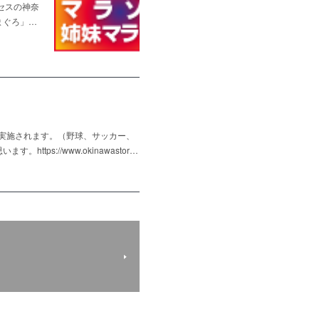
セスの神奈
まぐろ」…
が実施されます。（野球、サッカー、
://www.okinawastor…