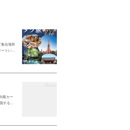
ど集合場所
タートい…
ル到着カー
に入国する…