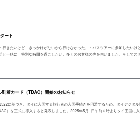
タート
・行きたいけど、きっかけがないから行けなかった。・バスツアーに参加したいけ
間と一緒に 特別な時間を過ごしたい。多くのお客様の声を伺いました。そしてス
タル到着カード（TDAC）開始のお知らせ
. 2522に基づき、タイに入国する旅行者の入国手続きを円滑するため、タイデジタ
ival Card: TDAC）を正式に導入すると発表しました。2025年5月1日午前０時よりタイ王国