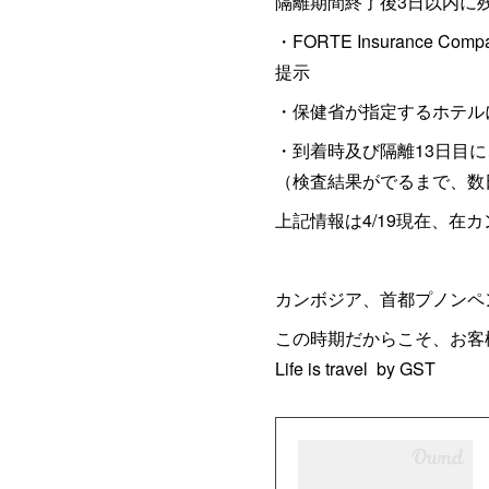
隔離期間終了後3日以内に
・FORTE Insuranc
提示
・保健省が指定するホテルに
・到着時及び隔離13日目
（検査結果がでるまで、数
上記情報は4/19現在、在
カンボジア、首都プノンペ
この時期だからこそ、お客
Life is travel by GST