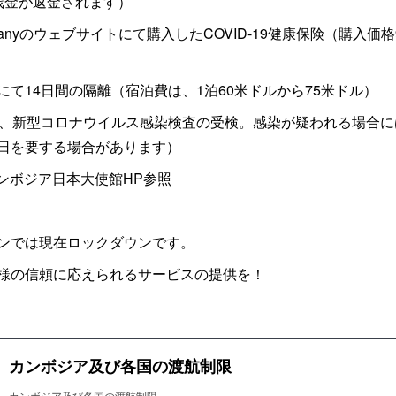
残金が返金されます）
e Companyのウェブサイトにて購入したCOVID-19健康保険（購入
て14日間の隔離（宿泊費は、1泊60米ドルから75米ドル）
に、新型コロナウイルス感染検査の受検。感染が疑われる場合
日を要する場合があります）
カンボジア日本大使館HP参照
ンでは現在ロックダウンです。
様の信頼に応えられるサービスの提供を！
カンボジア及び各国の渡航制限
カンボジア及び各国の渡航制限