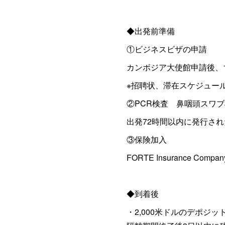
◆出発前準備
①ビジネスビザの申請
カンボジア大使館申請後、
※招聘状、滞在スケジュー
②PCR検査 鼻咽頭スワ
出発72時間以内に発行さ
③保険加入
FORTE Insurance Co
◆到着後
・2,000米ドルのデポ