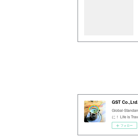
GST Co.,Ltd
Global-S
に！ Life is Tra
フォロー